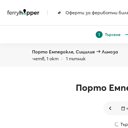
|
Оферти за фериботни бил
Търсене
1
Порто Емпедокле, Сицилия
Линоза
четв, 1 окт
·
1 пътник
Порто Емп
Търс