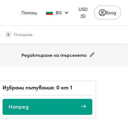
USD
Помощ
BG
Вход
($)
Плащане
5
Редактиране на търсенето
Избрани пътувания: 0 от 1
Напред