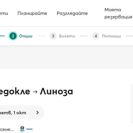
Моята
ети
Планирайте
Разгледайте
резервация
Опции
Билети
Пътници
2
3
4
едокле
Линоза
четв, 1 окт
ене...