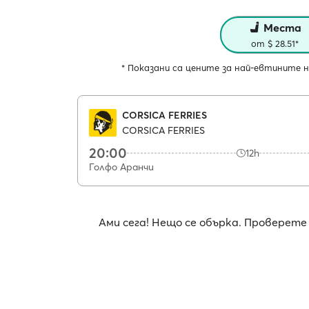
Места
от $ 28.51*
* Показани са цените за най-евтините н
CORSICA FERRIES
CORSICA FERRIES
20:00
12h
Голфо Аранчи
Ами сега! Нещо се обърка. Проверет