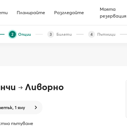
Моята
ети
Планирайте
Разгледайте
резервация
Опции
Билети
Пътници
2
3
4
анчи
Ливорно
петък, 1 яну
ектно пътуване