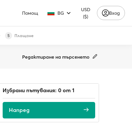
USD
Помощ
BG
Вход
($)
Плащане
5
Редактиране на търсенето
Избрани пътувания: 0 от 1
Напред