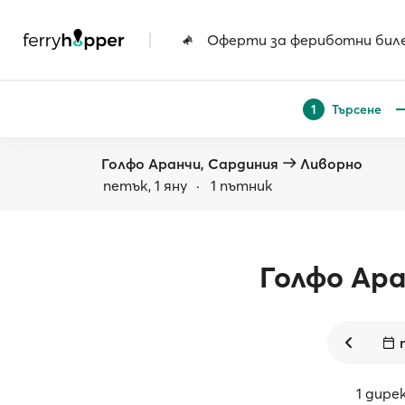
|
Оферти за фериботни бил
Търсене
1
Голфо Аранчи, Сардиния
Ливорно
петък, 1 яну
·
1 пътник
Голфо Ар
1 дир